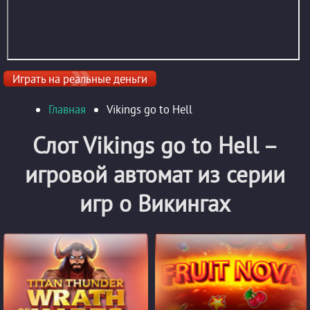
Играть на реальные деньги
Главная
Vikings go to Hell
Слот Vikings go to Hell –
игровой автомат из серии
игр о Викингах