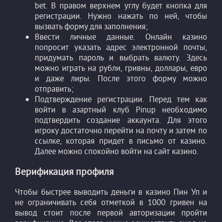
bet. В правом верхнем углу будет кнопка для
регистрации. Нужно нажать по ней, чтобы
вызвать форму для заполнения;
Ввести личные данные. Онлайн казино
попросит указать адрес электронной почты,
придумать пароль и выбрать валюту. Здесь
можно играть на рубли, гривны, доллары, евро
и даже лиры. После этого форму можно
отправить;
Подтверждение регистрации. Перед тем как
войти в азартный клуб Pinup необходимо
подтвердить создание аккаунта. Для этого
игроку достаточно перейти на почту и затем по
ссылке, которая придет в письмо от казино.
Далее можно спокойно войти на сайт казино.
Верификация профиля
Чтобы быстрее выводить деньги в казино Пин Уп и
не ограничивать себя отметкой в 1000 гривен на
вывод стоит после первой авторизации пройти