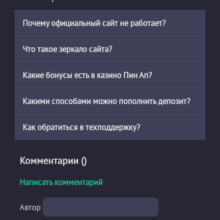
Почему официальный сайт не работает?
Что такое зеркало сайта?
Какие бонусы есть в казино Пин Ап?
Какими способами можно пополнить депозит?
Как обратиться в техподдержку?
Комментарии (
)
Написать комментарий
Автор