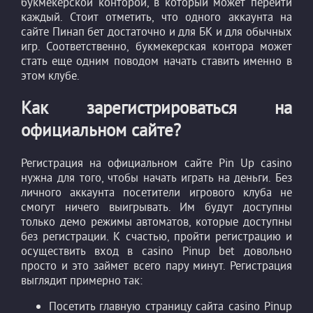
букмекерской конторой, в который может перейти
каждый. Стоит отметить, что одного аккаунта на
сайте Пинап бет достаточно и для БК и для обычных
игр. Соответственно, букмекерская контора может
стать еще одним поводом начать ставить именно в
этом клубе.
Как зарегистрироваться на
официальном сайте?
Регистрация на официальном сайте Pin Up casino
нужна для того, чтобы начать играть на деньги. Без
личного аккаунта посетители игрового клуба не
смогут ничего выигрывать. Им будут доступны
только демо режимы автоматов, которые доступны
без регистрации. К счастью, пройти регистрацию и
осуществить вход в casino Pinup bet довольно
просто и это займет всего пару минут. Регистрация
выглядит примерно так:
Посетить главную страницу сайта casino Pinup