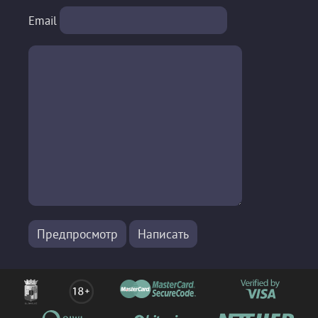
Email