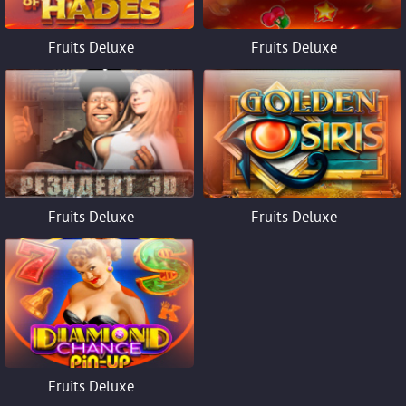
Fruits Deluxe
Fruits Deluxe
Fruits Deluxe
Fruits Deluxe
Fruits Deluxe